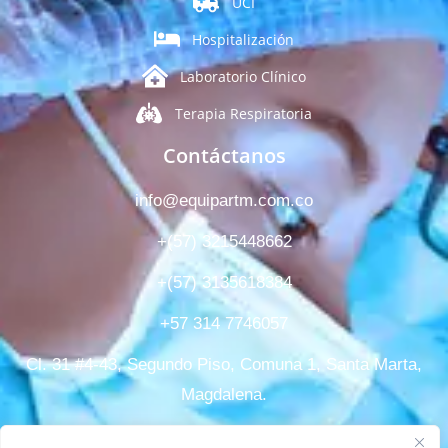
UCI
Hospitalización
Laboratorio Clínico
Terapia Respiratoria
Contáctanos
info@equipartm.com.co
+(57) 3215448662
+(57) 3135618384
+57 314 7746057
Cl. 31 #4-43, Segundo Piso, Comuna 1, Santa Marta,
Magdalena.