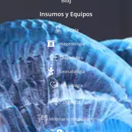
Blog
Insumos y Equipos
Cirugía
Imagenología
Diagnóstico
Neonatología
Cardiología
Urgencia
Mobiliario Hospitalario